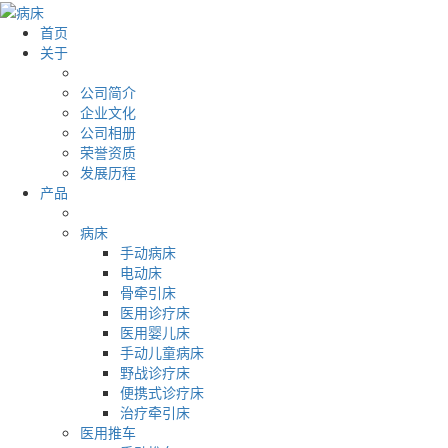
首页
关于
公司简介
企业文化
公司相册
荣誉资质
发展历程
产品
病床
手动病床
电动床
骨牵引床
医用诊疗床
医用婴儿床
手动儿童病床
野战诊疗床
便携式诊疗床
治疗牵引床
医用推车