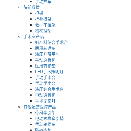
手动推车
院前救援
担架
折叠担架
救护车担架
楼梯担架
手术室产品
妇产科综合手术台
医用转运车
液压升降平车
手动透析椅
医用转移垫
LED手术照明灯
手动手术台
手动手术台
液压综合手术台
电动透析椅
手术无影灯
其他配套医疗产品
骨科牵引架
电动颈椎牵引椅
手动轮椅车
防褥疮垫