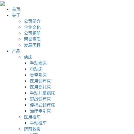
首页
关于
公司简介
企业文化
公司相册
荣誉资质
发展历程
产品
病床
手动病床
电动床
骨牵引床
医用诊疗床
医用婴儿床
手动儿童病床
野战诊疗床
便携式诊疗床
治疗牵引床
医用推车
手动推车
院前救援