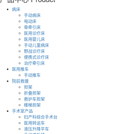
病床
手动病床
电动床
骨牵引床
医用诊疗床
医用婴儿床
手动儿童病床
野战诊疗床
便携式诊疗床
治疗牵引床
医用推车
手动推车
院前救援
担架
折叠担架
救护车担架
楼梯担架
手术室产品
妇产科综合手术台
医用转运车
液压升降平车