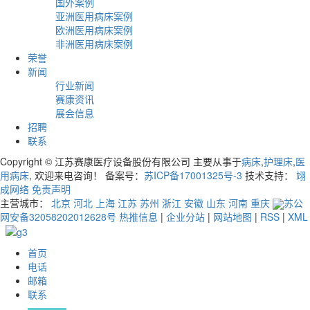
国外案例
亚洲医用病床案例
欧洲医用病床案例
非洲医用病床案例
荣誉
新闻
行业新闻
赛康资讯
展会信息
招聘
联系
Copyright © 江苏赛康医疗设备股份有限公司 主要从事于
病床
,
护理床
,
医
用病床
, 欢迎来电咨询！ 备案号：
苏ICP备17001325号-3
技术支持：
翊
成网络
免责声明
主营城市：
北京
河北
上海
江苏
苏州
浙江
安徽
山东
河南
重庆
苏公
网安备32058202012628号
热推信息
|
企业分站
|
网站地图
|
RSS
|
XML
首页
电话
邮箱
联系