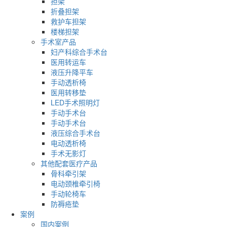
担架
折叠担架
救护车担架
楼梯担架
手术室产品
妇产科综合手术台
医用转运车
液压升降平车
手动透析椅
医用转移垫
LED手术照明灯
手动手术台
手动手术台
液压综合手术台
电动透析椅
手术无影灯
其他配套医疗产品
骨科牵引架
电动颈椎牵引椅
手动轮椅车
防褥疮垫
案例
国内案例