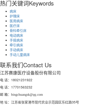
热门关键词
Keywords
病床
护理床
医用病床
医疗床
骨科牵引床
电动病床
手摇病床
牵引病床
手动病床
手动儿童病床
联系我们
Contact Us
江苏赛康医疗设备股份有限公司
电 话：18021231922
电 话：
17701563232
邮 箱：
bingchuangsk@qq.com
地 址：江苏省张家港市现代农业示范园区乐红路35号