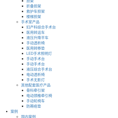
担架
折叠担架
救护车担架
楼梯担架
手术室产品
妇产科综合手术台
医用转运车
液压升降平车
手动透析椅
医用转移垫
LED手术照明灯
手动手术台
手动手术台
液压综合手术台
电动透析椅
手术无影灯
其他配套医疗产品
骨科牵引架
电动颈椎牵引椅
手动轮椅车
防褥疮垫
案例
国内案例