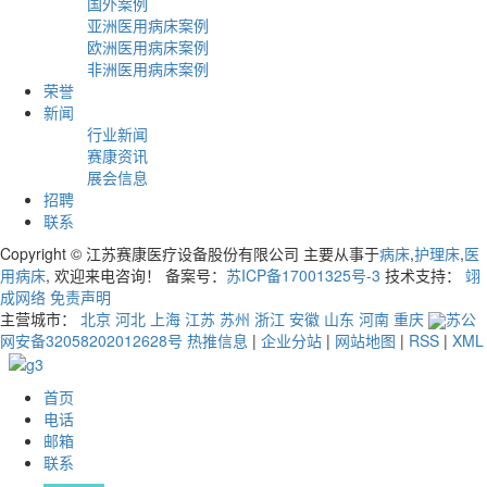
国外案例
亚洲医用病床案例
欧洲医用病床案例
非洲医用病床案例
荣誉
新闻
行业新闻
赛康资讯
展会信息
招聘
联系
Copyright © 江苏赛康医疗设备股份有限公司 主要从事于
病床
,
护理床
,
医
用病床
, 欢迎来电咨询！ 备案号：
苏ICP备17001325号-3
技术支持：
翊
成网络
免责声明
主营城市：
北京
河北
上海
江苏
苏州
浙江
安徽
山东
河南
重庆
苏公
网安备32058202012628号
热推信息
|
企业分站
|
网站地图
|
RSS
|
XML
首页
电话
邮箱
联系