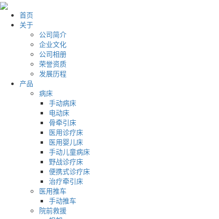
首页
关于
公司简介
企业文化
公司相册
荣誉资质
发展历程
产品
病床
手动病床
电动床
骨牵引床
医用诊疗床
医用婴儿床
手动儿童病床
野战诊疗床
便携式诊疗床
治疗牵引床
医用推车
手动推车
院前救援