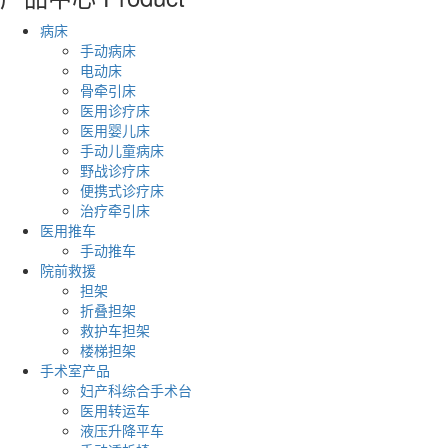
病床
手动病床
电动床
骨牵引床
医用诊疗床
医用婴儿床
手动儿童病床
野战诊疗床
便携式诊疗床
治疗牵引床
医用推车
手动推车
院前救援
担架
折叠担架
救护车担架
楼梯担架
手术室产品
妇产科综合手术台
医用转运车
液压升降平车