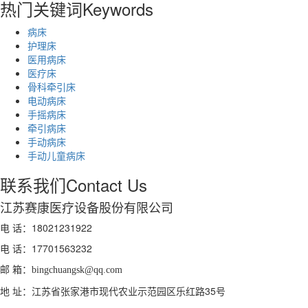
热门关键词
Keywords
病床
护理床
医用病床
医疗床
骨科牵引床
电动病床
手摇病床
牵引病床
手动病床
手动儿童病床
联系我们
Contact Us
江苏赛康医疗设备股份有限公司
电 话：18021231922
电 话：
17701563232
邮 箱：
bingchuangsk@qq.com
地 址：江苏省张家港市现代农业示范园区乐红路35号