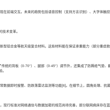
现在前端交互。未来的趋势包括语音控制（支持方言识别）、大字体触
的技术变革。
型铝合金等航天级复合材料。这些材料能在保证承重能力（部分重症款承重
传统的背板（0-70°）、腿部（0-45°）调节外，还集成了防褥疮气垫
验。
常数据即时报警、防跌落雷达监测等功能[6]。在细节上，圆角处理、抗
，现行标准对网络通信与数据加密的规范尚待完善，部分联网病床存在蓝牙