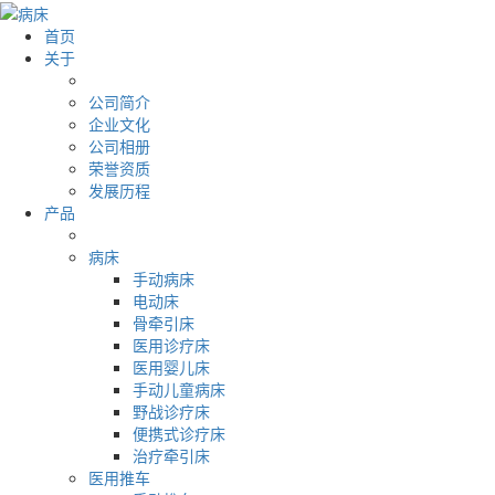
首页
关于
公司简介
企业文化
公司相册
荣誉资质
发展历程
产品
病床
手动病床
电动床
骨牵引床
医用诊疗床
医用婴儿床
手动儿童病床
野战诊疗床
便携式诊疗床
治疗牵引床
医用推车