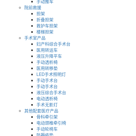
手动推车
院前救援
担架
折叠担架
救护车担架
楼梯担架
手术室产品
妇产科综合手术台
医用转运车
液压升降平车
手动透析椅
医用转移垫
LED手术照明灯
手动手术台
手动手术台
液压综合手术台
电动透析椅
手术无影灯
其他配套医疗产品
骨科牵引架
电动颈椎牵引椅
手动轮椅车
防褥疮垫