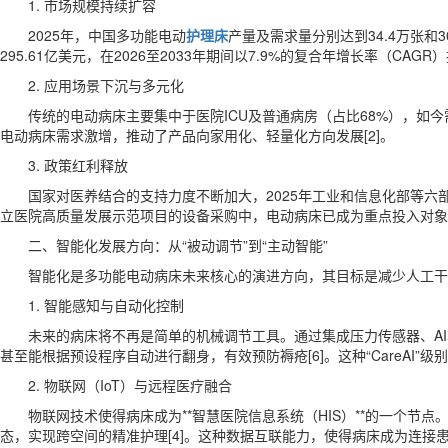
1. 市场规模持续扩容
2025年，中国多功能电动
护理床
产量及需求量分别达到34.4万张和30
295.61亿美元，在2026至2033年期间以7.9%的复合年增长率（CA
2. 应用场景下沉与多元化
传统的电动病床主要集中于医院ICU及普通病房（占比68%），如今
电动病床需求激增，推动了产品向家用化、轻量化方向发展[2]。
3. 政策红利释放
国家对医养结合的支持力度不断加大，2025年工业和信息化部等六
立医院高质量发展示范项目的设备采购中，电动病床已成为重点投入对象[
二、智能化发展方向：从“被动调节”到“主动智能”
智能化是多功能电动病床未来核心的演进方向，其目标是减少人工干
1. 智能感知与自动化控制
未来的病床将不再是简单的机械调节工具。通过集成压力传感器、A
甚至能根据预设程序自动进行翻身，有效预防褥疮[6]。这种“CareAI
2. 物联网（IoT）与远程医疗融合
物联网技术使得病床成为**智慧医院信息系统（HIS）**的一个
态，实现跨空间的精准护理[4]。这种数据互联能力，使得病床成为连接