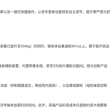
控屏以及一键式快捷操作，让老年患者也能轻松自主调节，提升尊严感与舒
已提升至300kg）的同时，使床体自重减轻30%以上，便于医疗转运
、翻身辅助装置、内置称重系统、甚至X光拍片辅助功能[6]。部分创新产品
菌涂层（抑制细菌滋生，降低院内感染）、以及静音脚轮（电机噪音控制
传输未加密的风险[9]。此外，高端产品的高成本仍是制约其大规模普