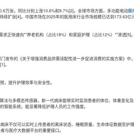
.6万张，同比分别上涨10.6%和9.7%[2]。全球市场方面，多功能电动
医
GR）持续扩张[4]。中国市场在2025年的医用床行业市场规模已达到173.
需求正快速向**养老机构（占比18%）和家庭护理（占比12%）**渗透
部门发布的《关于增强消费品供需适配性进一步促进消费的实施方案》中，
1]。
预，提升护理效率与安全性。
I算法与多模态传感器，新一代病床能够实时监测患者的体位、体重变化
”级别的智能系统，能显著降低护理人员的工作强度。
节点。病床不仅可以实时上传患者的离床状态、睡眠质量、生命体征数据至
患者与医疗大数据平台的重要接口。