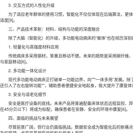
3. 交互方式的人性化升级
为了适应老年群体的使用习惯，智能化不仅仅体现在后端算法，更体
适度[9]。
三、产品技术革新：材料、结构与功能的深度融合
除了大脑（智能化）的升级，多功能电动病床的“躯体”也在经历深刻
1. 轻量化与高强度材料应用
传统病床多采用钢材，笨重且移动不便。未来的趋势是采用碳纤维、新
与家庭移动[6]。
2. 多功能一体化设计
现代多功能电动病床正打破单一功能边界，向**“一床多用”发展。除了
还引入了左右旋转功能**，辅助患者便捷安全地起身，极大提升了康复体
3. 安全与适老化细节
安全是医疗设备的底线。未来产品将普遍配备床体状态远程监控、异
在45分贝以下）将成为标配，确保患者在安静、安全的环境中康复[6]。
四、面临的挑战与未来展望
尽管前景广阔，但行业仍面临挑战。数据安全成为智能化后的新痛点
及的瓶颈，尤其是基层医疗机构与低收入家庭。