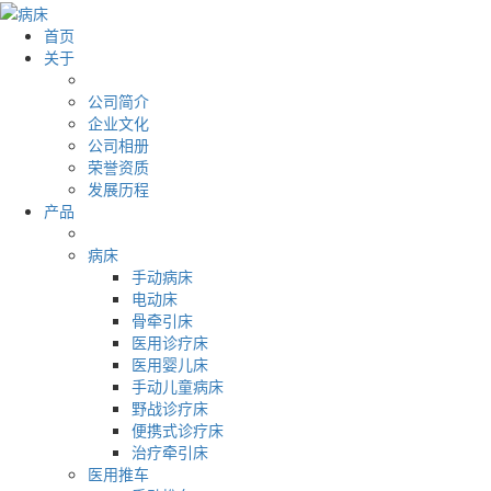
首页
关于
公司简介
企业文化
公司相册
荣誉资质
发展历程
产品
病床
手动病床
电动床
骨牵引床
医用诊疗床
医用婴儿床
手动儿童病床
野战诊疗床
便携式诊疗床
治疗牵引床
医用推车