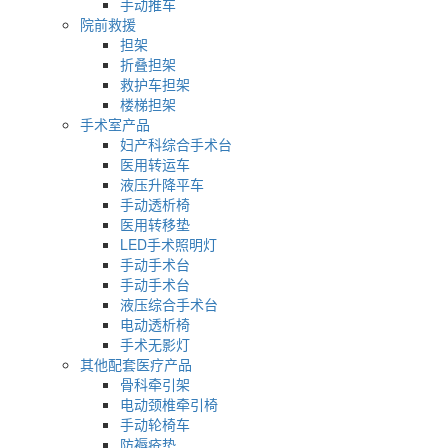
手动推车
院前救援
担架
折叠担架
救护车担架
楼梯担架
手术室产品
妇产科综合手术台
医用转运车
液压升降平车
手动透析椅
医用转移垫
LED手术照明灯
手动手术台
手动手术台
液压综合手术台
电动透析椅
手术无影灯
其他配套医疗产品
骨科牵引架
电动颈椎牵引椅
手动轮椅车
防褥疮垫