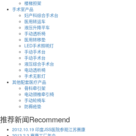
楼梯担架
手术室产品
妇产科综合手术台
医用转运车
液压升降平车
手动透析椅
医用转移垫
LED手术照明灯
手动手术台
手动手术台
液压综合手术台
电动透析椅
手术无影灯
其他配套医疗产品
骨科牵引架
电动颈椎牵引椅
手动轮椅车
防褥疮垫
推荐新闻
Recommend
2012.10.19 印度JSS医院参观江苏赛康
2013.2.3 赛康工厂年会