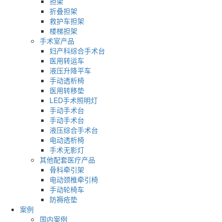
担架
折叠担架
救护车担架
楼梯担架
手术室产品
妇产科综合手术台
医用转运车
液压升降平车
手动透析椅
医用转移垫
LED手术照明灯
手动手术台
手动手术台
液压综合手术台
电动透析椅
手术无影灯
其他配套医疗产品
骨科牵引架
电动颈椎牵引椅
手动轮椅车
防褥疮垫
案例
国内案例