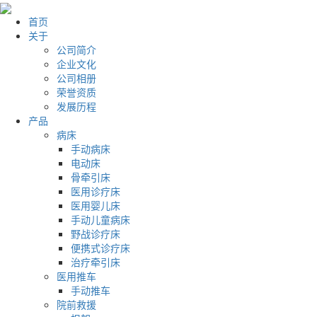
首页
关于
公司简介
企业文化
公司相册
荣誉资质
发展历程
产品
病床
手动病床
电动床
骨牵引床
医用诊疗床
医用婴儿床
手动儿童病床
野战诊疗床
便携式诊疗床
治疗牵引床
医用推车
手动推车
院前救援