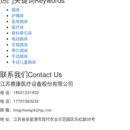
病床
护理床
医用病床
医疗床
骨科牵引床
电动病床
手摇病床
牵引病床
手动病床
手动儿童病床
联系我们
Contact Us
江苏赛康医疗设备股份有限公司
电 话：18021231922
电 话：
17701563232
邮 箱：
bingchuangsk@qq.com
地 址：江苏省张家港市现代农业示范园区乐红路35号