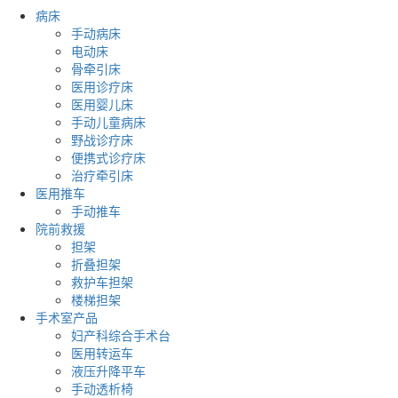
病床
手动病床
电动床
骨牵引床
医用诊疗床
医用婴儿床
手动儿童病床
野战诊疗床
便携式诊疗床
治疗牵引床
医用推车
手动推车
院前救援
担架
折叠担架
救护车担架
楼梯担架
手术室产品
妇产科综合手术台
医用转运车
液压升降平车
手动透析椅