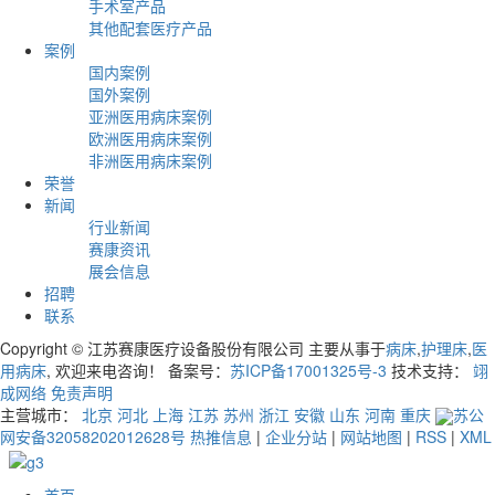
手术室产品
其他配套医疗产品
案例
国内案例
国外案例
亚洲医用病床案例
欧洲医用病床案例
非洲医用病床案例
荣誉
新闻
行业新闻
赛康资讯
展会信息
招聘
联系
Copyright © 江苏赛康医疗设备股份有限公司 主要从事于
病床
,
护理床
,
医
用病床
, 欢迎来电咨询！ 备案号：
苏ICP备17001325号-3
技术支持：
翊
成网络
免责声明
主营城市：
北京
河北
上海
江苏
苏州
浙江
安徽
山东
河南
重庆
苏公
网安备32058202012628号
热推信息
|
企业分站
|
网站地图
|
RSS
|
XML
首页