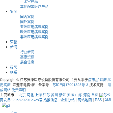
手术室产品
其他配套医疗产品
案例
国内案例
国外案例
亚洲医用病床案例
欧洲医用病床案例
非洲医用病床案例
荣誉
新闻
行业新闻
赛康资讯
展会信息
招聘
联系
Copyright © 江苏赛康医疗设备股份有限公司 主要从事于
病床
,
护理床
,
医
用病床
, 欢迎来电咨询！ 备案号：
苏ICP备17001325号-3
技术支持：
翊
成网络
免责声明
主营城市：
北京
河北
上海
江苏
苏州
浙江
安徽
山东
河南
重庆
苏公
网安备32058202012628号
热推信息
|
企业分站
|
网站地图
|
RSS
|
XML
首页