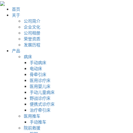
首页
关于
公司简介
企业文化
公司相册
荣誉资质
发展历程
产品
病床
手动病床
电动床
骨牵引床
医用诊疗床
医用婴儿床
手动儿童病床
野战诊疗床
便携式诊疗床
治疗牵引床
医用推车
手动推车
院前救援