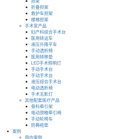
担架
折叠担架
救护车担架
楼梯担架
手术室产品
妇产科综合手术台
医用转运车
液压升降平车
手动透析椅
医用转移垫
LED手术照明灯
手动手术台
手动手术台
液压综合手术台
电动透析椅
手术无影灯
其他配套医疗产品
骨科牵引架
电动颈椎牵引椅
手动轮椅车
防褥疮垫
案例
国内案例