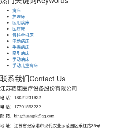
病床
护理床
医用病床
医疗床
骨科牵引床
电动病床
手摇病床
牵引病床
手动病床
手动儿童病床
联系我们
Contact Us
江苏赛康医疗设备股份有限公司
电 话：18021231922
电 话：
17701563232
邮 箱：
bingchuangsk@qq.com
地 址：江苏省张家港市现代农业示范园区乐红路35号