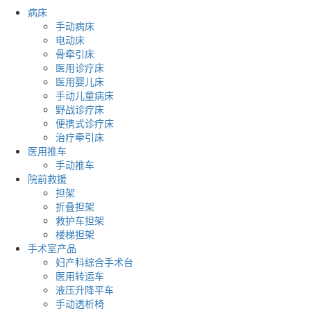
病床
手动病床
电动床
骨牵引床
医用诊疗床
医用婴儿床
手动儿童病床
野战诊疗床
便携式诊疗床
治疗牵引床
医用推车
手动推车
院前救援
担架
折叠担架
救护车担架
楼梯担架
手术室产品
妇产科综合手术台
医用转运车
液压升降平车
手动透析椅