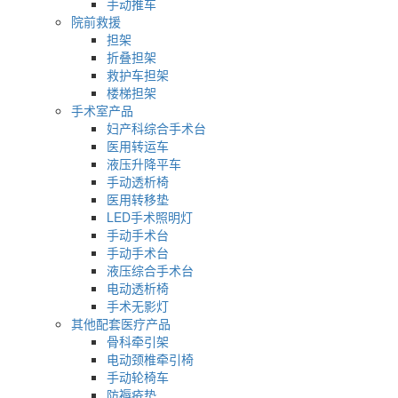
手动推车
院前救援
担架
折叠担架
救护车担架
楼梯担架
手术室产品
妇产科综合手术台
医用转运车
液压升降平车
手动透析椅
医用转移垫
LED手术照明灯
手动手术台
手动手术台
液压综合手术台
电动透析椅
手术无影灯
其他配套医疗产品
骨科牵引架
电动颈椎牵引椅
手动轮椅车
防褥疮垫