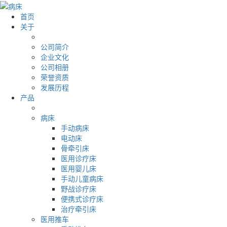
首页
关于
公司简介
企业文化
公司相册
荣誉资质
发展历程
产品
病床
手动病床
电动床
骨牵引床
医用诊疗床
医用婴儿床
手动儿童病床
野战诊疗床
便携式诊疗床
治疗牵引床
医用推车