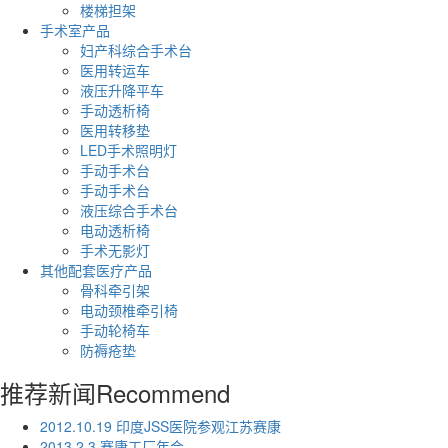
楼梯担架
手术室产品
妇产科综合手术台
医用转运车
液压升降平车
手动透析椅
医用转移垫
LED手术照明灯
手动手术台
手动手术台
液压综合手术台
电动透析椅
手术无影灯
其他配套医疗产品
骨科牵引架
电动颈椎牵引椅
手动轮椅车
防褥疮垫
推荐新闻
Recommend
2012.10.19 印度JSS医院参观江苏赛康
2013.2.3 赛康工厂年会