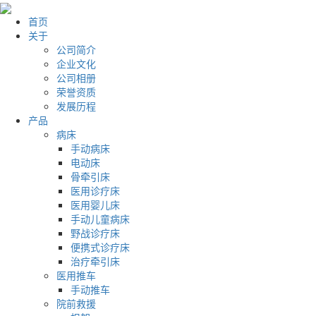
首页
关于
公司简介
企业文化
公司相册
荣誉资质
发展历程
产品
病床
手动病床
电动床
骨牵引床
医用诊疗床
医用婴儿床
手动儿童病床
野战诊疗床
便携式诊疗床
治疗牵引床
医用推车
手动推车
院前救援