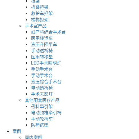
担架
折叠担架
救护车担架
楼梯担架
手术室产品
妇产科综合手术台
医用转运车
液压升降平车
手动透析椅
医用转移垫
LED手术照明灯
手动手术台
手动手术台
液压综合手术台
电动透析椅
手术无影灯
其他配套医疗产品
骨科牵引架
电动颈椎牵引椅
手动轮椅车
防褥疮垫
案例
国内案例