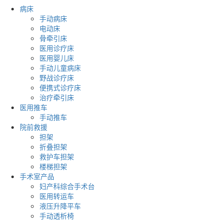
病床
手动病床
电动床
骨牵引床
医用诊疗床
医用婴儿床
手动儿童病床
野战诊疗床
便携式诊疗床
治疗牵引床
医用推车
手动推车
院前救援
担架
折叠担架
救护车担架
楼梯担架
手术室产品
妇产科综合手术台
医用转运车
液压升降平车
手动透析椅