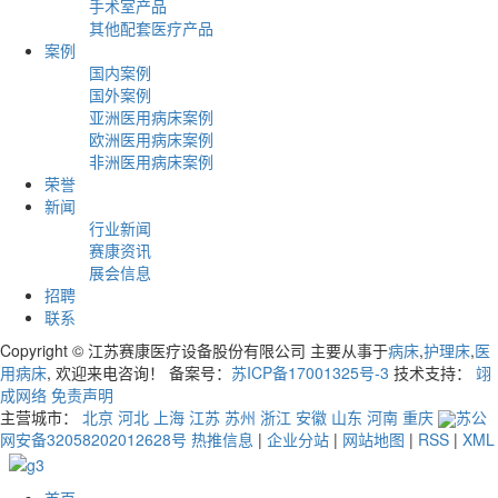
手术室产品
其他配套医疗产品
案例
国内案例
国外案例
亚洲医用病床案例
欧洲医用病床案例
非洲医用病床案例
荣誉
新闻
行业新闻
赛康资讯
展会信息
招聘
联系
Copyright © 江苏赛康医疗设备股份有限公司 主要从事于
病床
,
护理床
,
医
用病床
, 欢迎来电咨询！ 备案号：
苏ICP备17001325号-3
技术支持：
翊
成网络
免责声明
主营城市：
北京
河北
上海
江苏
苏州
浙江
安徽
山东
河南
重庆
苏公
网安备32058202012628号
热推信息
|
企业分站
|
网站地图
|
RSS
|
XML
首页