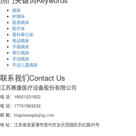
病床
护理床
医用病床
医疗床
骨科牵引床
电动病床
手摇病床
牵引病床
手动病床
手动儿童病床
联系我们
Contact Us
江苏赛康医疗设备股份有限公司
电 话：18021231922
电 话：
17701563232
邮 箱：
bingchuangsk@qq.com
地 址：江苏省张家港市现代农业示范园区乐红路35号